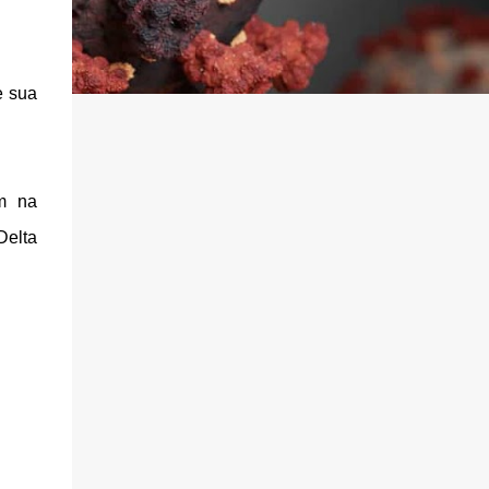
e sua
am na
Delta