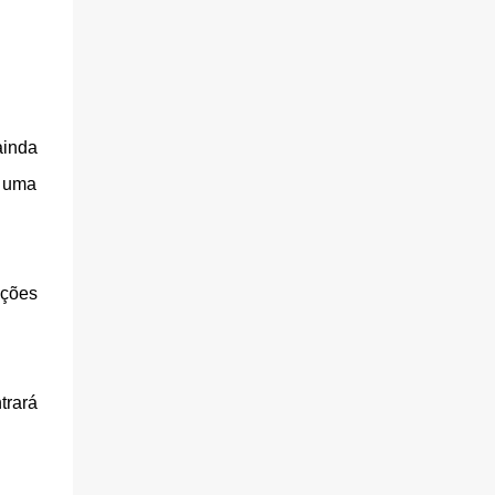
ainda
a uma
ições
trará