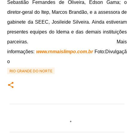
Sebastião Fernandes de Oliveira, Edson Gama; o
diretor-geral do Itep, Marcos Brandão, e a assessora de
gabinete da SEEC, Josileide Silveira. Ainda estiveram
presentes equipes do Idema e das demais instituições
parceiras.
Mais
informações:
www.rnmaislimpo.com.br
Foto:Divulgaçã
o
RIO GRANDE DO NORTE
C
o
m