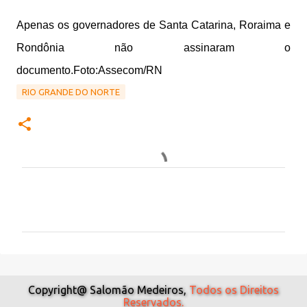
Apenas os governadores de Santa Catarina, Roraima e
Rondônia não assinaram o
documento.Foto:Assecom/RN
RIO GRANDE DO NORTE
C
o
m
e
n
t
Copyright@ Salomão Medeiros,
Todos os Direitos
Reservados.
á