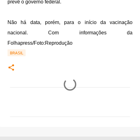
prevê o governo federal.
Não há data, porém, para o início da vacinação
nacional. Com informações da
Folhapress/Foto:Reprodução
BRASIL
C
o
m
e
n