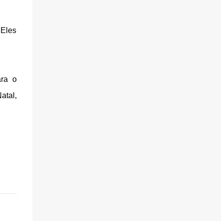
 Eles
ara o
atal,