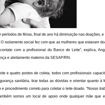
eríodos de férias, final de ano há diminuição nas doações, e
. O isolamento social fez com que as mulheres que estavam d
ontato com a profissional do Banco de Leite”, explica, Ang
iança e aleitamento materno da SESAP/RN.
te e quatro postos de coleta, todos com profissionais capaci
rança sanitária, tirar todas as dúvidas e orientar quanto à 
e procedimento correto para coletar o leite doado. “Nosso tra
também somos um local de apoio onde qualquer mãe que e
.