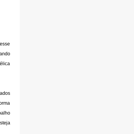
 esse
oando
élica
tados
forma
balho
steja