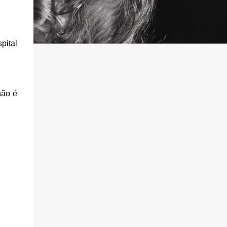
pital
não é