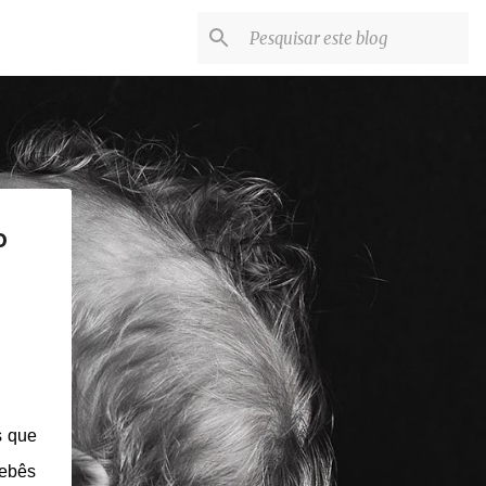
o
s que
bebês