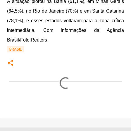
A situação piorou na Bahia (61,1%), em Minas Gerais
(64,5%), no Rio de Janeiro (70%) e em Santa Catarina
(78,1%), e esses estados voltaram para a zona crítica
intermediária. Com informações da Agência
Brasil/Foto:Reuters
BRASIL
C
o
m
e
n