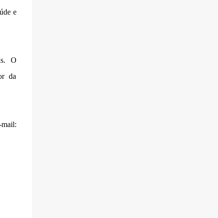
úde e
is. O
or da
ail: