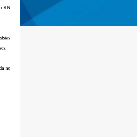
do RN
istas
ses.
da no