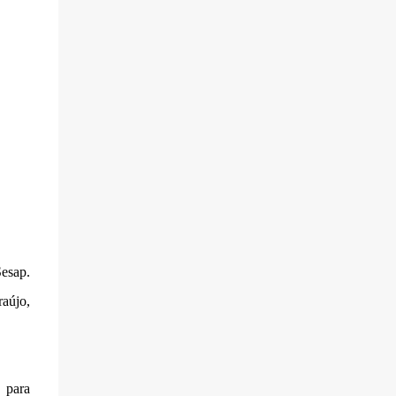
Sesap.
raújo,
 para