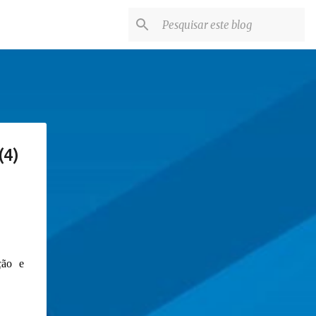
(4)
ção e