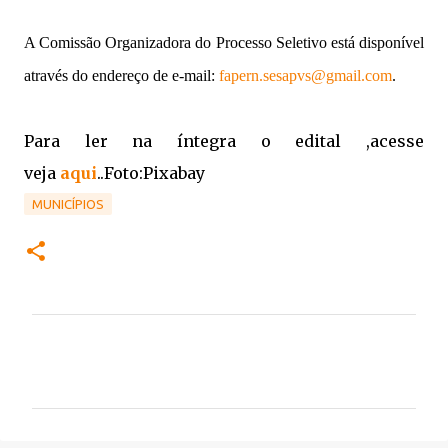
A Comissão Organizadora do Processo Seletivo está disponível
através do endereço de e-mail:
fapern.sesapvs@gmail.com
.
Para ler na íntegra o edital ,acesse
veja
aqui
..Foto:Pixabay
MUNICÍPIOS
C
o
m
e