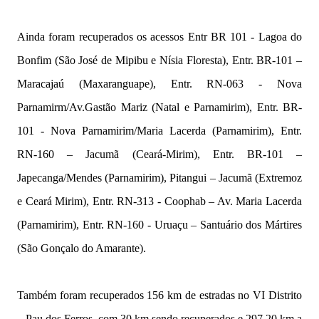
Ainda foram recuperados os acessos Entr BR 101 - Lagoa do
Bonfim (São José de Mipibu e Nísia Floresta), Entr. BR-101 –
Maracajaú (Maxaranguape), Entr. RN-063 - Nova
Parnamirm/Av.Gastão Mariz (Natal e Parnamirim), Entr. BR-
101 - Nova Parnamirim/Maria Lacerda (Parnamirim), Entr.
RN-160 – Jacumã (Ceará-Mirim), Entr. BR-101 –
Japecanga/Mendes (Parnamirim), Pitangui – Jacumã (Extremoz
e Ceará Mirim), Entr. RN-313 - Coophab – Av. Maria Lacerda
(Parnamirim), Entr. RN-160 - Uruaçu – Santuário dos Mártires
(São Gonçalo do Amarante).
Também foram recuperados 156 km de estradas no VI Distrito
– Pau dos Ferros, com 30 km sendo recuperados e 297,20 km a