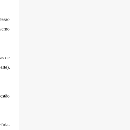
rtesão
verno
ras de
arte),
estão
tária-