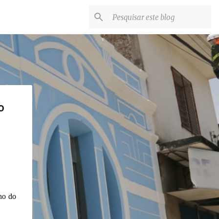
o
no do