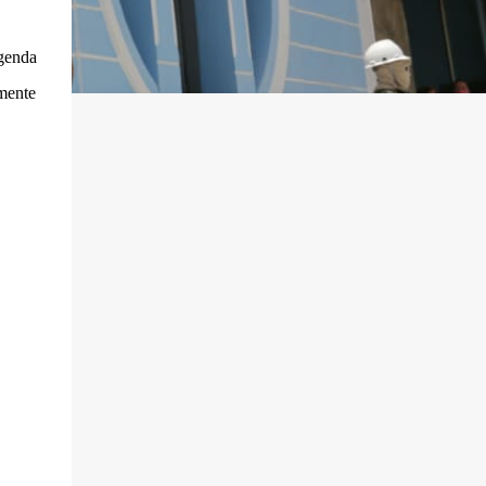
agenda
lmente