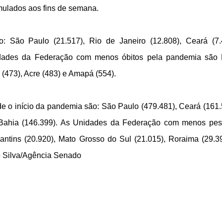
mulados aos fins de semana.
 São Paulo (21.517), Rio de Janeiro (12.808), Ceará (7.
idades da Federação com menos óbitos pela pandemia são
 (473), Acre (483) e Amapá (554).
 o início da pandemia são: São Paulo (479.481), Ceará (161.
e Bahia (146.399). As Unidades da Federação com menos pe
cantins (20.920), Mato Grosso do Sul (21.015), Roraima (29.3
o Silva/Agência Senado