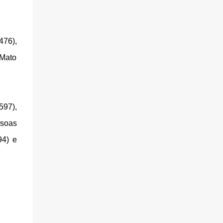
476),
 Mato
597),
ssoas
94) e