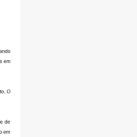
zando
os em
to. O
de de
vo em