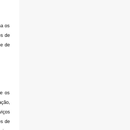
na os
es de
le de
de os
ação,
viços
es de