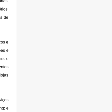
rias,
rios;
as de
ços e
ões e
ers e
entos
lojas
viços
ng; e