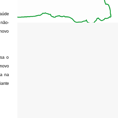
Saúde
 não-
 novo
rsa o
 novo
ra na
iante