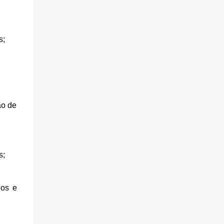
s;
ão de
s;
ios e