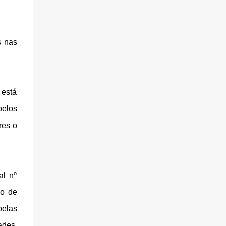
s nas
 está
pelos
res o
al nº
ão de
pelas
ades,