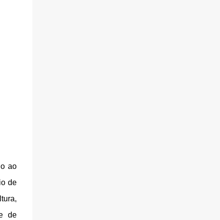
do ao
io de
tura,
e de