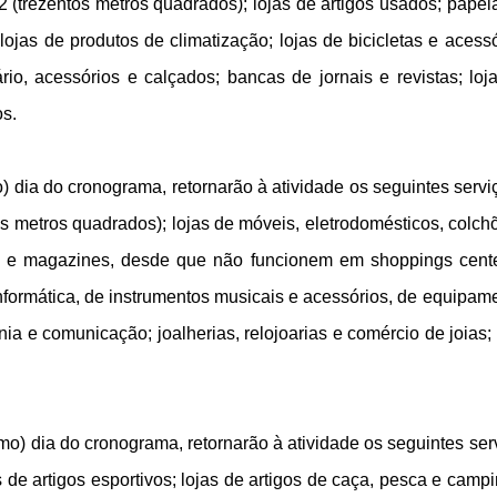
2 (trezentos metros quadrados); lojas de artigos usados; papela
 lojas de produtos de climatização; lojas de bicicletas e acessó
rio, acessórios e calçados; bancas de jornais e revistas; loj
os.
to) dia do cronograma, retornarão à atividade os seguintes servi
s metros quadrados); lojas de móveis, eletrodomésticos, colch
to e magazines, desde que não funcionem em shoppings cent
 informática, de instrumentos musicais e acessórios, de equipam
ia e comunicação; joalherias, relojoarias e comércio de joias; 
imo) dia do cronograma, retornarão à atividade os seguintes ser
 de artigos esportivos; lojas de artigos de caça, pesca e campi