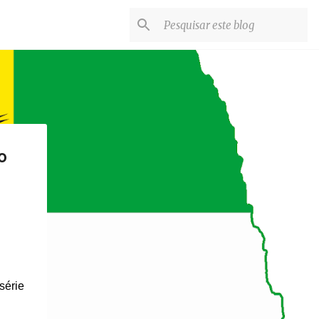
o
série