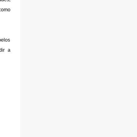
 como
elos
dir a