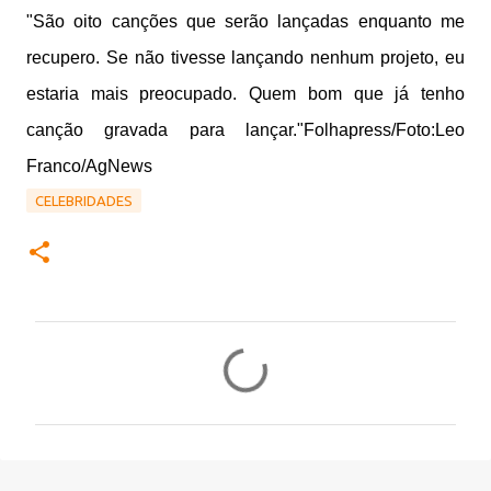
"São oito canções que serão lançadas enquanto me
recupero. Se não tivesse lançando nenhum projeto, eu
estaria mais preocupado. Quem bom que já tenho
canção gravada para lançar."Folhapress/Foto:
Leo
Franco/AgNews
CELEBRIDADES
C
o
m
e
n