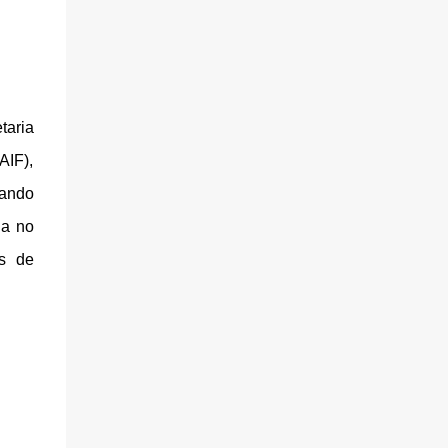
taria
AIF),
dando
ia no
as de