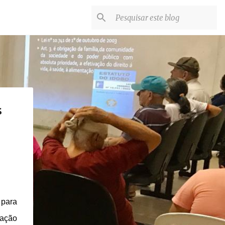
s
 para
 ação