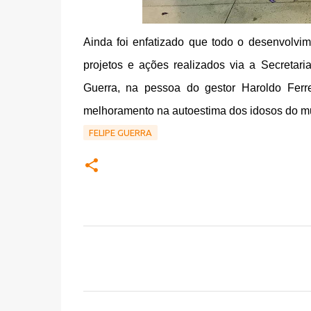
Ainda foi enfatizado que todo o desenvolvi
projetos e ações realizados via a Secretari
Guerra, na pessoa do gestor Haroldo Ferr
melhoramento na autoestima dos idosos do mu
FELIPE GUERRA
C
o
m
e