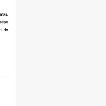
amas,
elipe
ão do