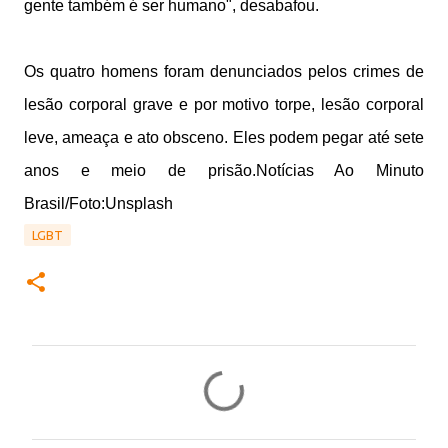
gente também é ser humano", desabafou.
Os quatro homens foram denunciados pelos crimes de
lesão corporal grave e por motivo torpe, lesão corporal
leve, ameaça e ato obsceno. Eles podem pegar até sete
anos e meio de prisão.Notícias Ao Minuto
Brasil/Foto:Unsplash
LGBT
C
o
m