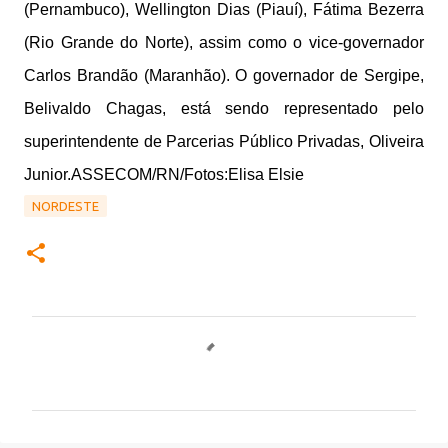
(Pernambuco), Wellington Dias (Piauí), Fátima Bezerra
(Rio Grande do Norte), assim como o vice-governador
Carlos Brandão (Maranhão). O governador de Sergipe,
Belivaldo Chagas, está sendo representado pelo
superintendente de Parcerias Público Privadas, Oliveira
Junior.ASSECOM/RN/Fotos:Elisa Elsie
NORDESTE
C
o
m
e