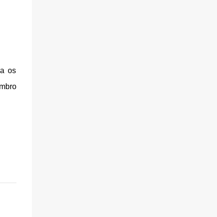
ra os
embro