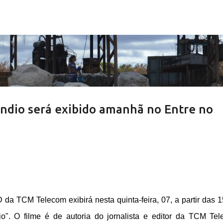
Pular para o conteúdo principal
êndio será exibido amanhã no Entre no
a TCM Telecom exibirá nesta quinta-feira, 07, a partir das 1
io". O filme é de autoria do jornalista e editor da TCM Te