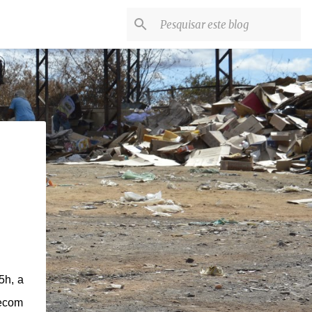
5h, a
lecom