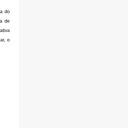
ia do
da de
ativa
ar, o