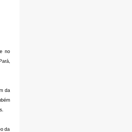
 e no
Pará,
ém da
mbém
s.
eo da