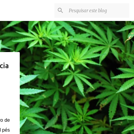
cia
vo de
l pés