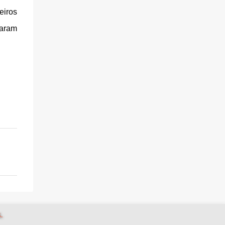
eiros
param
.