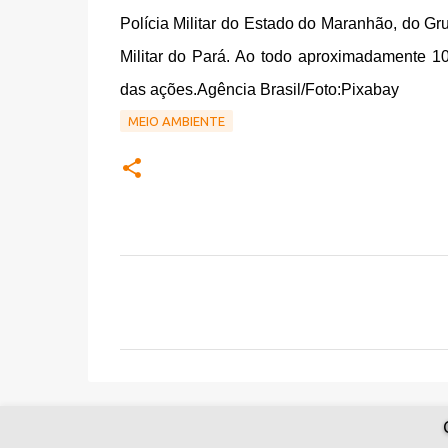
Polícia Militar do Estado do Maranhão, do 
Militar do Pará. Ao todo aproximadamente 100
das ações.Agência Brasil/Foto:Pixabay
MEIO AMBIENTE
C
o
m
e
n
t