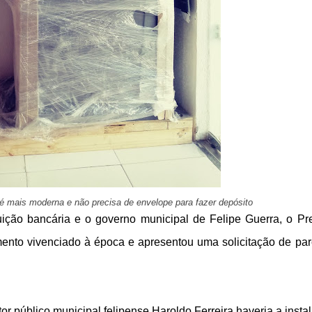
 mais moderna e não precisa de envelope para fazer depósito
uição bancária e o governo municipal de Felipe Guerra, o Pre
ento vivenciado à época e apresentou uma solicitação de par
r público municipal felipense Haroldo Ferreira haveria a insta