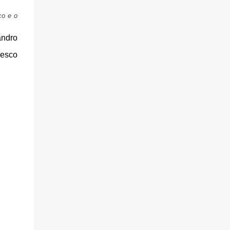
co e o
andro
desco