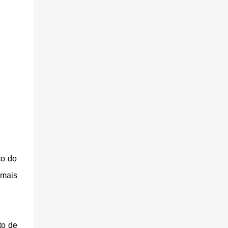
co do
emais
to de