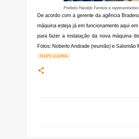
Prefeito Haroldo Ferreira e representant
De acordo com a gerente da agência Bradesco
máquina esteja já em funcionamento aqui em F
para fazer a instalação da nova máquina d
Fotos: Noberto Andrade (reunião) e Salomão 
FELIPE GUERRA
C
o
m
e