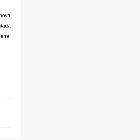
 nova
itada
erra.