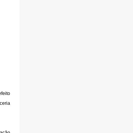
feito
ceria
lação