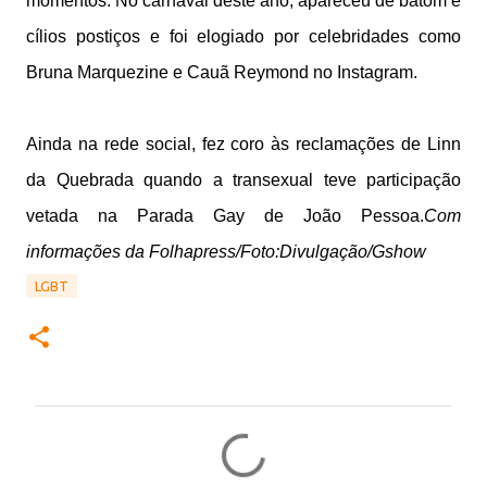
momentos. No carnaval deste ano, apareceu de batom e
cílios postiços e foi elogiado por celebridades como
Bruna Marquezine e Cauã Reymond no Instagram.
Ainda na rede social, fez coro às reclamações de Linn
da Quebrada quando a transexual teve participação
vetada na Parada Gay de João Pessoa.
Com
informações da Folhapress/Foto:Divulgação/Gshow
LGBT
C
o