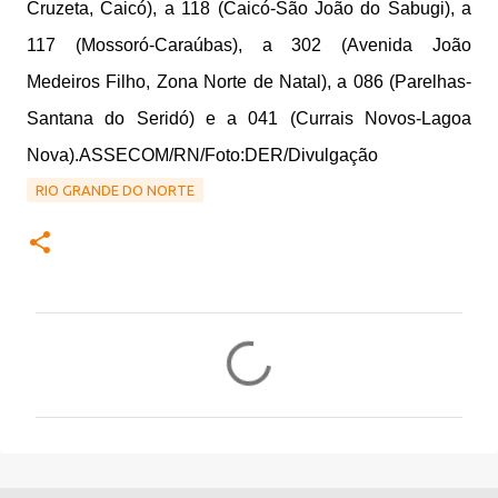
Cruzeta, Caicó), a 118 (Caicó-São João do Sabugi), a
117 (Mossoró-Caraúbas), a 302 (Avenida João
Medeiros Filho, Zona Norte de Natal), a 086 (Parelhas-
Santana do Seridó) e a 041 (Currais Novos-Lagoa
Nova).ASSECOM/RN/Foto:DER/Divulgação
RIO GRANDE DO NORTE
C
o
m
e
n