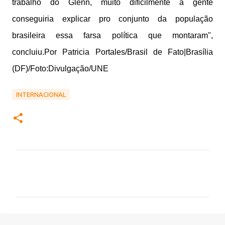
trabalho do Glenn, muito dificilmente a gente
conseguiria explicar pro conjunto da população
brasileira essa farsa política que montaram",
concluiu.
Por Patricia Portales/Brasil de Fato|Brasília
(DF)/Foto:Divulgação/UNE
INTERNACIONAL
C
o
m
e
n