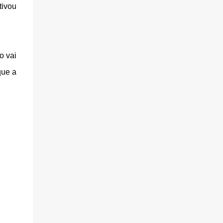
tivou
o vai
que a