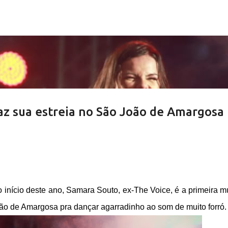
Pular para o conteúdo principal
az sua estreia no São João de Amargosa
nício deste ano, Samara Souto, ex-The Voice, é a primeira m
oão de Amargosa pra dançar agarradinho ao som de muito forró