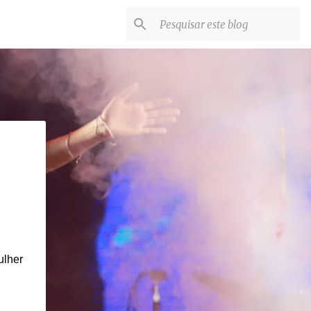
ulher
.