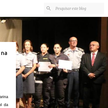
 na
arina
ol da