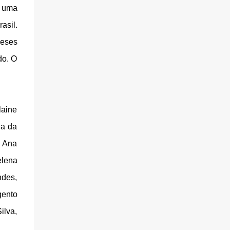
a uma
asil.
meses
do. O
laine
ia da
, Ana
elena
ndes,
gento
ilva,