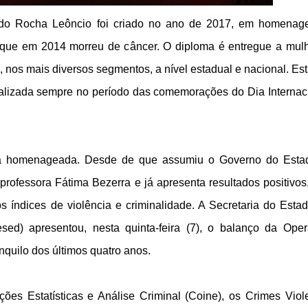
do Rocha Leôncio foi criado no ano de 2017, em homena
tar que em 2014 morreu de câncer. O diploma é entregue a mul
nos mais diversos segmentos, a nível estadual e nacional. Est
realizada sempre no período das comemorações do Dia Internac
ira homenageada. Desde de que assumiu o Governo do Esta
professora Fátima Bezerra e já apresenta resultados positivos
s índices de violência e criminalidade. A Secretaria do Esta
ed) apresentou, nesta quinta-feira (7), o balanço da Ope
nquilo dos últimos quatro anos.
es Estatísticas e Análise Criminal (Coine), os Crimes Viol