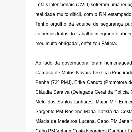
Letais Intencionais (CVLI) sofreram uma red
realidade muito difícil, com o RN estampad
Tenho orgulho da equipe de segurança púb
colhemos frutos do trabalho integrado e abn
meu muito obrigada", enfatizou Fátima.
Ao lado da governadora foram homenageada
Cardoso de Matos Novais Teixeira (Procurad
Penha (72ª PMJ), Érika Canuto (Promotora de
Cláudia Saraiva (Delegada Geral da Polícia
Melo dos Santos Linhares, Major MP Edmei
Sargento PM Rosiene Maria Batista da Costa
Márcia de Medeiros Lucena, Cabo PM Janaína
Cabo PM Virlane Costa Negreiros Gandour