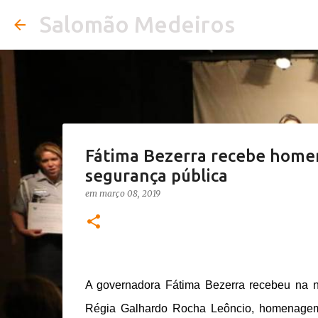
Salomão Medeiros
Fátima Bezerra recebe home
segurança pública
em
março 08, 2019
A governadora Fátima Bezerra recebeu na no
Régia Galhardo Rocha Leôncio, homenagem 