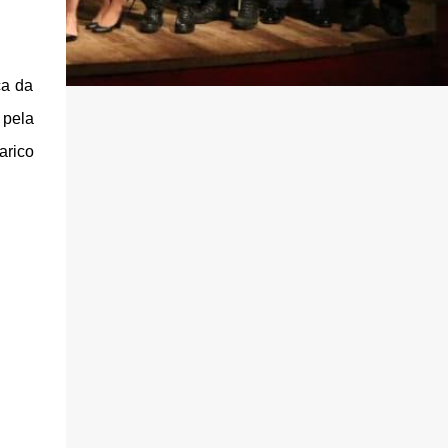
ca da
 pela
arico