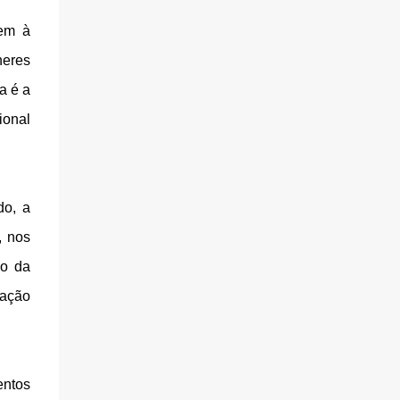
gem à
heres
a é a
ional
do, a
, nos
do da
ração
entos