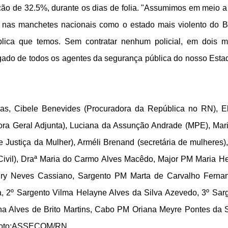
ução de 32.5%, durante os dias de folia. "Assumimos em meio 
o nas manchetes nacionais como o estado mais violento do Br
lica que temos. Sem contratar nenhum policial, em dois 
egado de todos os agentes da segurança pública do nosso Esta
s, Cibele Benevides (Procuradora da República no RN), E
ora Geral Adjunta), Luciana da Assunção Andrade (MPE), Mar
 Justiça da Mulher), Arméli Brenand (secretária de mulheres)
 Civil), Draª Maria do Carmo Alves Macêdo, Major PM Maria H
ry Neves Cassiano, Sargento PM Marta de Carvalho Ferna
, 2º Sargento Vilma Helayne Alves da Silva Azevedo, 3º Sar
 Alves de Brito Martins, Cabo PM Oriana Meyre Pontes da S
. Foto:ASSECOM/RN