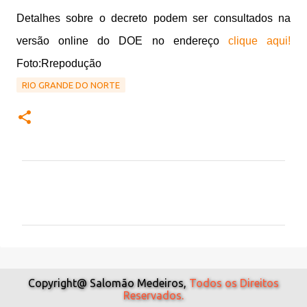
Detalhes sobre o decreto podem ser consultados na
versão online do DOE no endereço
clique aqui!
Foto:Rrepodução
RIO GRANDE DO NORTE
C
o
m
e
n
t
Copyright@ Salomão Medeiros,
Todos os Direitos
Reservados.
á