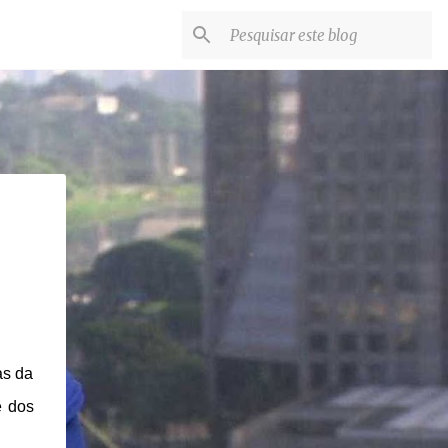
as da
e dos