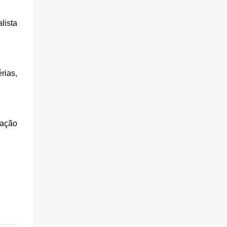
lista
rias,
ração