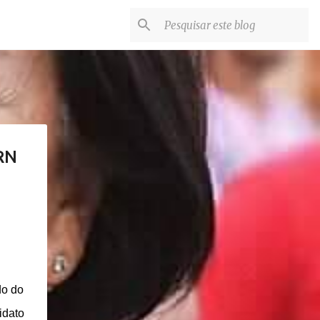
RN
do do
idato