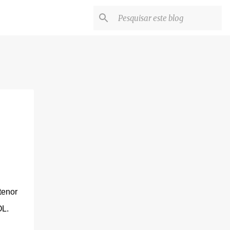
tenor
OL.