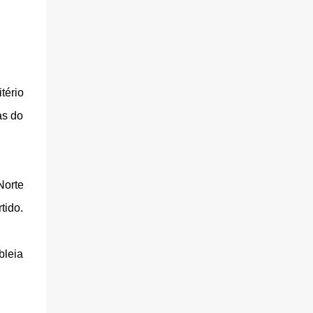
tério
as do
Norte
tido.
leia