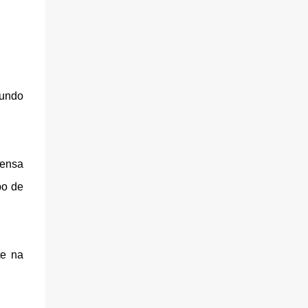
gundo
rensa
bo de
te na