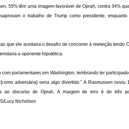
en, 55% têm uma imagem favorável de Oprah, contra 34% qu
saprovam o trabalho de Trump como presidente, enquant
tas que ele aceitaria o desafio de concorrer à reeleição tendo 
errotaria a oponente hipotética.
ro com parlamentares em Washington, lembrando ter participad
[como adversária] seria algo divertido." A Rasmussen ouviu 
tes ao discurso de Oprah. A margem de erro é de três p
S/Lucy Nicholson