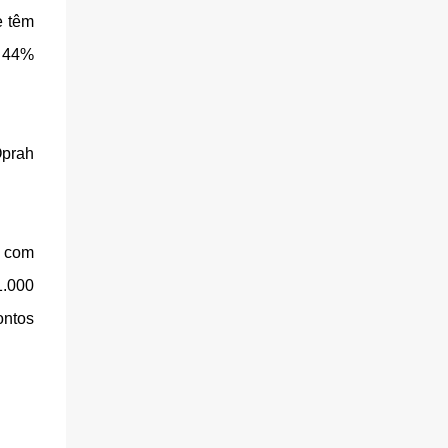
e têm
o 44%
Oprah
o com
1.000
ontos