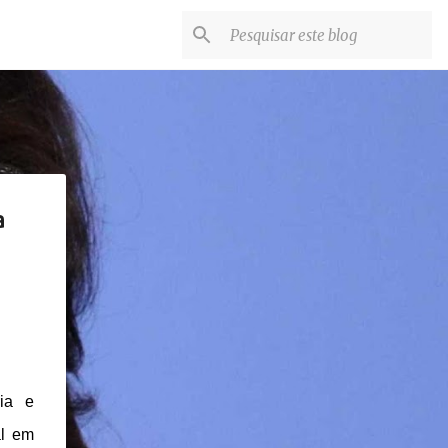
a
ia e
al em