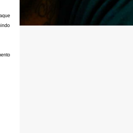
raque
uindo
mento