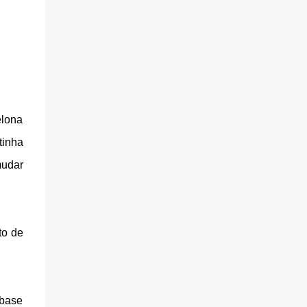
elona
tinha
mudar
to de
 base