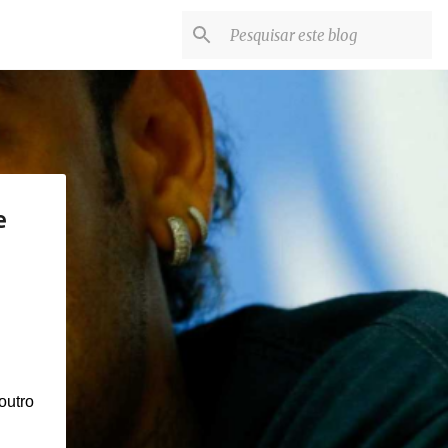
e
outro