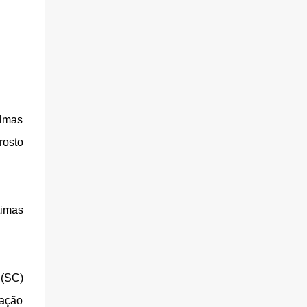
almas
rosto
timas
 (SC)
zação