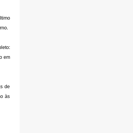
ltimo
rno.
leto:
do em
as de
mo às