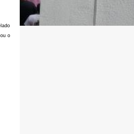
elado
hou o