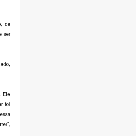
o, de
e ser
gado,
. Ele
r foi
dessa
rer",