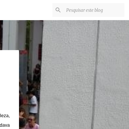
leza,
 dava