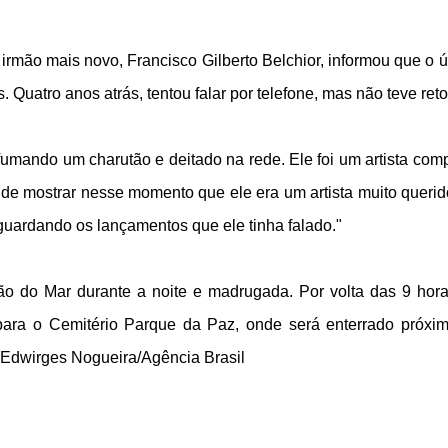
 irmão mais novo, Francisco Gilberto Belchior, informou que o ú
. Quatro anos atrás, tentou falar por telefone, mas não teve reto
mando um charutão e deitado na rede. Ele foi um artista comp
os de mostrar nesse momento que ele era um artista muito queri
guardando os lançamentos que ele tinha falado."
ão do Mar durante a noite e madrugada. Por volta das 9 hor
 para o Cemitério Parque da Paz, onde será enterrado próxi
s:Edwirges Nogueira/Agência Brasil