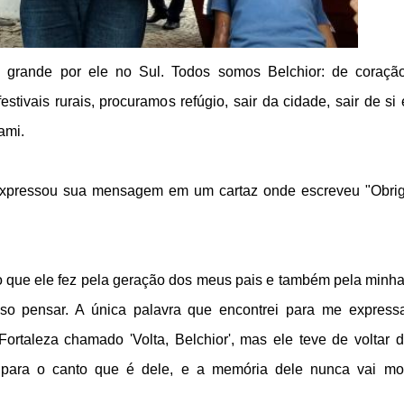
 grande por ele no Sul. Todos somos Belchior: de coraçã
tivais rurais, procuramos refúgio, sair da cidade, sair de si 
ami.
 expressou sua mensagem em um cartaz onde escreveu "Obri
o que ele fez pela geração dos meus pais e também pela minha
so pensar. A única palavra que encontrei para me expressa
taleza chamado 'Volta, Belchior', mas ele teve de voltar 
, para o canto que é dele, e a memória dele nunca vai mor