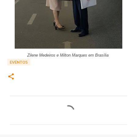
Zilene Medeiros e Milton Marques em Brasília
EVENTOS
C
o
m
e